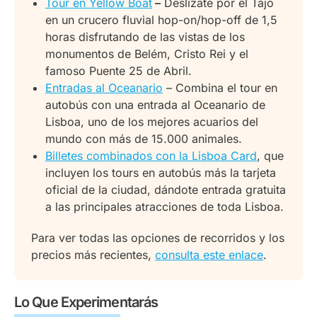
Tour en Yellow Boat
–
Deslízate por el Tajo
socio, no incluye parada en Belém.
Panteón Nacional (interior con entrada, visita a la
Jardín de la Estrella
en un crucero fluvial hop-on/hop-off de 1,5
terraza extra)
Se admiten mascotas, siempre que cumplan las
horas disfrutando de las vistas de los
El Tour Lisboa Moderna
Museo del Azulejo
condiciones de transporte aplicables.
monumentos de Belém, Cristo Rei y el
Oceanario de Lisboa
famoso Puente 25 de Abril.
La Ruta Lisboa Moderna comienza en la
FIL
Entradas al Oceanario
– Combina el tour en
Restauradores y visita 13 paradas, entre ellas:
Torre Vasco da Gama
autobús con una entrada al Oceanario de
Restauradores
Lisboa, uno de los mejores acuarios del
Plaza del Rossio
mundo con más de 15.000 animales.
Avenida da Liberdade
Billetes combinados con la Lisboa Card
, que
Barrio de Graça
incluyen los tours en autobús más la tarjeta
Panteón Nacional / Mercadillo
oficial de la ciudad, dándote entrada gratuita
Terminal de Cruceros de Lisboa
a las principales atracciones de toda Lisboa.
Museo del Azulejo
Para ver todas las opciones de recorridos y los
Beato Creative Hub
precios más recientes,
consulta este enlace
.
Barrio de Marvila / Amália
Oceanario de Lisboa
Centro Comercial Vasco da Gama
Lo Que Experimentarás
Centro de Exposiciones FIL