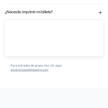
momentos de la ciudad en poco tiempo.
No, se vende por separado.
¿Necesito imprimir mi billete?
No, se aceptan billetes electrónicos móviles.
Para entradas de grupo, haz clic aquí:
www.groupsightseeing.com