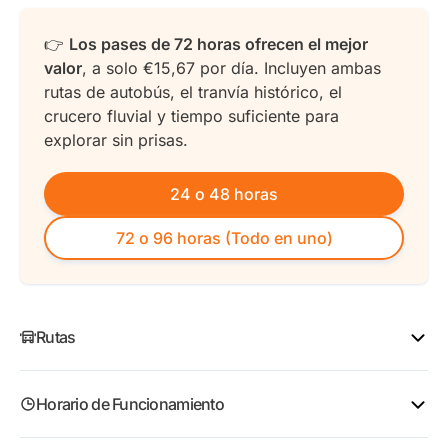
👉
Los pases de 72 horas ofrecen el mejor
valor
, a solo €15,67 por día. Incluyen ambas
rutas de autobús, el tranvía histórico, el
crucero fluvial y tiempo suficiente para
explorar sin prisas.
24 o 48 horas
72 o 96 horas (Todo en uno)
Rutas
Los tours salen desde diferentes puntos, pero ambos
Horario de Funcionamiento
están en el corazón del centro. Los puntos de partida
reflejan los temas de sus respectivos tours.