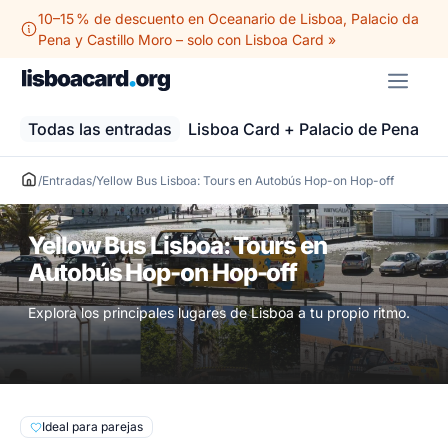
Saltar
10–15 % de descuento en Oceanario de Lisboa, Palacio da
al
Pena y Castillo Moro – solo con Lisboa Card »
contenido
ME
Todas las entradas
Lisboa Card + Palacio de Pena
O
/
Entradas
/
Yellow Bus Lisboa: Tours en Autobús Hop-on Hop-off
Yellow Bus Lisboa: Tours en
Autobús Hop-on Hop-off
Explora los principales lugares de Lisboa a tu propio ritmo.
Ideal para parejas