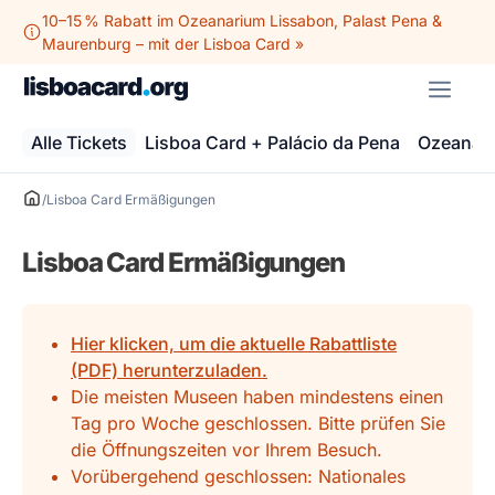
Zum
10–15 % Rabatt im Ozeanarium Lissabon, Palast Pena &
Inhalt
Maurenburg – mit der Lisboa Card »
springen
ME
Alle Tickets
Lisboa Card + Palácio da Pena
Ozeanari
/
Lisboa Card Ermäßigungen
Lisboa Card Ermäßigungen
Hier klicken, um die aktuelle Rabattliste
(PDF) herunterzuladen.
Die meisten Museen haben mindestens einen
Tag pro Woche geschlossen. Bitte prüfen Sie
die Öffnungszeiten vor Ihrem Besuch.
Vorübergehend geschlossen: Nationales