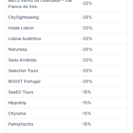
Barco Varino da Liberdade – Vila
-25%
Franca de Xira
CitySightseeing
-25%
Inside Lisbon
-20%
Lisboa Autêntica
-20%
Naturway
-20%
Sado Arrábida
-20%
Selection Tours
-20%
BOOST Portugal
-20%
SeaEO Tours
-15%
Hippotrip
-15%
Cityrama
-15%
PalmaYachts
-15%