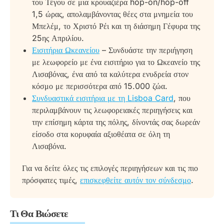
του Τέγου σε μια κρουαζιέρα hop-on/hop-off
ταράτσας επιπλέον)
πληρούν τους ισχύοντες όρους μεταφοράς.
Κήπος Εστρέλα
1,5 ώρας, απολαμβάνοντας θέες στα μνημεία του
Μουσείο Πλακιδίων
Μπελέμ, το Χριστό Ρέι και τη διάσημη Γέφυρα της
Η Σύγχρονη Περιήγηση Λισαβόνας
Ωκεανείο Λισαβόνας
25ης Απριλίου.
FIL
Εισιτήρια Ωκεανείου
– Συνδυάστε την περιήγηση
Η Διαδρομή Σύγχρονης Λισαβόνας ξεκινά από την
Πύργος Βάσκο ντα Γκάμα
με λεωφορείο με ένα εισιτήριο για το Ωκεανείο της
Restauradores και επισκέπτεται 13 στάσεις,
Λισαβόνας, ένα από τα καλύτερα ενυδρεία στον
συμπεριλαμβανομένων:
κόσμο με περισσότερα από 15.000 ζώα.
Restauradores
Συνδυαστικά εισιτήρια με τη Lisboa Card
, που
Πλατεία Ροσσίου
περιλαμβάνουν τις λεωφορειακές περιηγήσεις και
Avenida da Liberdade
την επίσημη κάρτα της πόλης, δίνοντάς σας δωρεάν
Συνοικία Γκράσα
είσοδο στα κορυφαία αξιοθέατα σε όλη τη
Εθνικό Πάνθεον / Παζάρι
Λισαβόνα.
Τερματικός Κρουαζιέρας Λισαβόνας
Για να δείτε όλες τις επιλογές περιηγήσεων και τις πιο
Μουσείο Πλακιδίων
πρόσφατες τιμές,
επισκεφθείτε αυτόν τον σύνδεσμο
.
Beato Creative Hub
Συνοικία Marvila / Amália
Ωκεανείο Λισαβόνας
Τι Θα Βιώσετε
Εμπορικό Κέντρο Βάσκο ντα Γκάμα