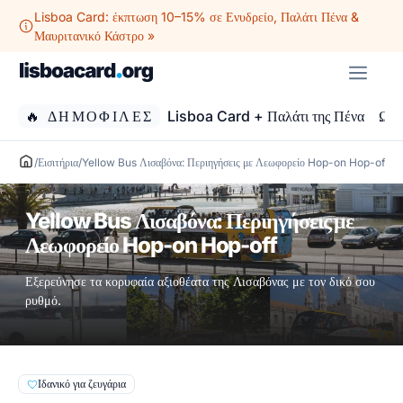
Μετάβαση
Lisboa Card: έκπτωση 10–15% σε Ενυδρείο, Παλάτι Πένα &
σε
Μαυριτανικό Κάστρο »
περιεχόμενο
ΜΕ
🔥 ΔΗΜΟΦΙΛΕΣ
Lisboa Card + Παλάτι της Πένα
Ωκε
/
Εισιτήρια
/
Yellow Bus Λισαβόνα: Περιηγήσεις με Λεωφορείο Hop-on Hop-off
Yellow Bus Λισαβόνα: Περιηγήσεις με
Λεωφορείο Hop-on Hop-off
Εξερεύνησε τα κορυφαία αξιοθέατα της Λισαβόνας με τον δικό σου
ρυθμό.
Ιδανικό για ζευγάρια