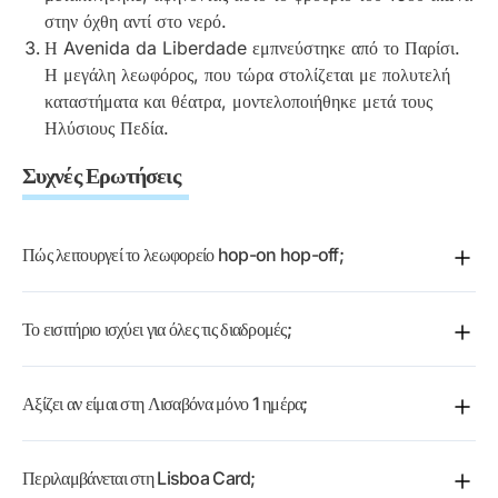
Μπελέμ MAAT
Ευρώπη, όπου θα περπατήσετε μέσα από υποβρύχια τούνελ
στην όχθη αντί στο νερό.
σκάλες του για θέες στον ποταμό. Μην χάσετε το Μνημείο
από τη στιγμή που επιβιβαστείτε, μπορείτε ακόμα και να
τριγυρισμένοι από καρχαρίες, σαλάχια και χιλιάδες
Η Avenida da Liberdade εμπνεύστηκε από το Παρίσι.
των Ανακαλύψεων, όπου 33 σκαλιστές φιγούρες
τελειώσετε την ημέρα σας όταν κουραστούν τα πόδια σας και
πολύχρωμα ψάρια. Η κεντρική δεξαμενή χωρά 5 εκατομμύρια
Η μεγάλη λεωφόρος, που τώρα στολίζεται με πολυτελή
εξερευνητών, ναυτικών και λογίων είναι έτοιμες να πλεύσουν
να περιμένετε να ανεβείτε ξανά στο λεωφορείο την επόμενη
λίτρα νερού και αναδημιουργεί το περιβάλλον του ανοιχτού
καταστήματα και θέατρα, μοντελοποιήθηκε μετά τους
στην ιστορία.
πρωία.
ωκεανού.
Ηλύσιους Πεδία.
Συμβουλή:
Κατεβείτε στη στάση του Μουσείου Αμαξών για
Συχνές Ερωτήσεις
Πάρτε το τελεφερίκ κατά μήκος της παραλίας για
να δείτε τη μεγαλύτερη συλλογή βασιλικών αμαξών στον
υπερυψωμένες θέες στον Τέγο και την εμβληματική Γέφυρα
κόσμο, συμπεριλαμβανομένων των πολυτελών αμαξών του
της 25ης Απριλίου, την πορτογαλική εκδοχή της Χρυσής
18ου αιώνα που μετέφεραν την πορτογαλική βασιλεία.
Πώς λειτουργεί το λεωφορείο hop-on hop-off;
Πύλης του Σαν Φρανσίσκο.
Διασκεδαστικό γεγονός:
Μπορείτε να επιβιβαστείτε και να αποβιβαστείτε σε
Η περιοχή Parque das Nações
Το εισιτήριο ισχύει για όλες τις διαδρομές;
μετατράπηκε πλήρως από βιομηχανική 황무지 σε αυτό το
οποιαδήποτε στάση κατά μήκος της διαδρομής όσες φορές
σύγχρονο θαύμα σε μόλις τέσσερα χρόνια για την Παγκόσμια
θέλετε κατά τη διάρκεια ισχύος του εισιτηρίου σας.
Ναι, τα περισσότερα εισιτήρια καλύπτουν πολλαπλές
Έκθεση του 1998.
Αξίζει αν είμαι στη Λισαβόνα μόνο 1 ημέρα;
διαδρομές· ελέγξτε την επιλογή σας κατά την κράτηση.
Σίγουρα — ένα λεωφορείο hop-on hop-off είναι ένας από
Περιλαμβάνεται στη Lisboa Card;
τους πιο γρήγορους τρόπους να δείτε τα αξιοθέατα της πόλης