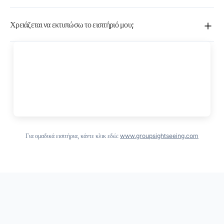
σε σύντομο χρόνο.
Όχι, πωλείται ξεχωριστά.
Χρειάζεται να εκτυπώσω το εισιτήριό μου;
Όχι, γίνονται δεκτά ηλεκτρονικά εισιτήρια κινητού.
Για ομαδικά εισιτήρια, κάντε κλικ εδώ:
www.groupsightseeing.com