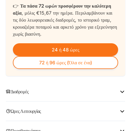
👉
Τα πάσα 72 ωρών προσφέρουν την καλύτερη
αξία
, μόλις €15,67 την ημέρα. Περιλαμβάνουν και
τις δύο λεωφορειακές διαδρομές, το ιστορικό τραμ,
κρουαζιέρα ποταμού και αρκετό χρόνο για εξερεύνηση
χωρίς βιασύνη.
24 ή 48 ώρες
72 ή 96 ώρες (Όλα σε ένα)
Διαδρομές
Οι περιηγήσεις ξεκινούν από διαφορετικά σημεία, αλλά και οι
Ώρες Λειτουργίας
δύο βρίσκονται στην καρδιά του κέντρου. Τα σημεία
εκκίνησης αντικατοπτρίζουν τα θέματα των αντίστοιχων
περιηγήσεων.
Όνομα Περιήγησης
Ώρες λειτουργίας
Συχνότητα
Προσβασιμότητα