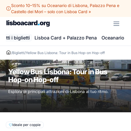
Vai
Sconto 10–15% su Oceanario di Lisbona, Palazzo Pena e
al
Castello dei Mori – solo con Lisboa Card »
contenuto
ME
Tutti i biglietti
Lisboa Card + Palazzo Pena
Oceanario di
/
Biglietti
/
Yellow Bus Lisbona: Tour in Bus Hop-on Hop-off
Yellow Bus Lisbona: Tour in Bus
Hop-on Hop-off
Esplora le principali attrazioni di Lisbona al tuo ritmo.
Ideale per coppie