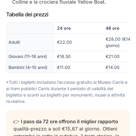
Colline e la crociera fluviale Yellow Boat.
Tabella dei prezzi
24 ore
48 ore
€28.00 (€14.00
Adulti
€22.00
giorno)
Giovani (11–16 anni)
€16.50
€21.00
Bambini (4–10 anni)
€11.00
€14.00
*Tutti i biglietti includono l’accesso gratuito al Museo Carris e
ai tram pubblici Carris durante il periodo di validità del
biglietto e sconti sui biglietti per monumenti, musei e attività
ricreative.
👉
I pass da 72 ore offrono il miglior rapporto
qualità-prezzo a soli €15,67 al giorno. Ottieni
entrambe le rotte in autobus, il tram storico, la