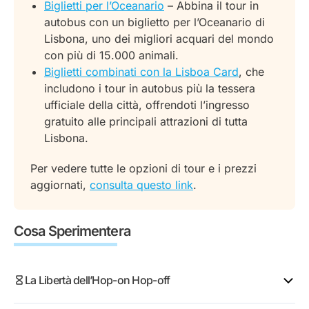
Biglietti per l’Oceanario
– Abbina il tour in
Il Percorso Lisbona Moderna inizia in Restauradores e
FIL
autobus con un biglietto per l’Oceanario di
visita 13 fermate, tra cui:
Torre Vasco da Gama
Lisbona, uno dei migliori acquari del mondo
Restauradores
con più di 15.000 animali.
Piazza Rossio
Biglietti combinati con la Lisboa Card
, che
Avenida da Liberdade
includono i tour in autobus più la tessera
Quartiere Graça
ufficiale della città, offrendoti l’ingresso
Pantheon Nazionale / Mercato delle Pulci
gratuito alle principali attrazioni di tutta
Terminal Crociere di Lisbona
Lisbona.
Museo del Tile
Per vedere tutte le opzioni di tour e i prezzi
Beato Creative Hub
aggiornati,
consulta questo link
.
Quartiere Marvila / Amália
Oceanario di Lisbona
Centro commerciale Vasco da Gama
Cosa Sperimentera
Centro Espositivo FIL
Torre Vasco da Gama / Hotel Myriad
La Libertà dell’Hop-on Hop-off
Tour in Tramcar delle Colline (Solo con il biglietto
Tutto in Uno)