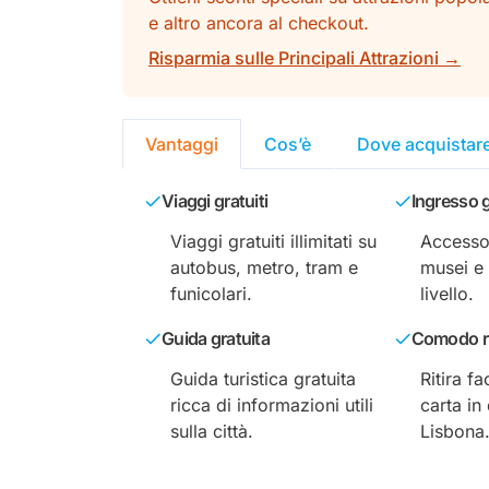
e altro ancora al checkout.
Risparmia sulle Principali Attrazioni →
Vantaggi
Cos’è
Dove acquistar
Viaggi gratuiti
Ingresso g
Viaggi gratuiti illimitati su
Accesso 
autobus, metro, tram e
musei e 
funicolari.
livello.
Guida gratuita
Comodo ri
Guida turistica gratuita
Ritira fa
ricca di informazioni utili
carta in 
sulla città.
Lisbona