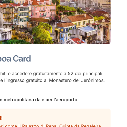
sboa Card
miti e accedere gratuitamente a 52 dei principali
de l’ingresso gratuito al Monastero dei Jerónimos,
in metropolitana da e per l’aeroporto
.
i!
lari come il Palazzo di Pena, Quinta da Regaleira