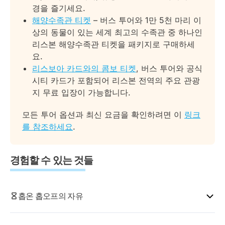
FIL
에스트렐라 정원
경을 즐기세요.
바스코 다 가마 타워
해양수족관 티켓
– 버스 투어와 1만 5천 마리 이
모던 리스본 투어
상의 동물이 있는 세계 최고의 수족관 중 하나인
리스본 해양수족관 티켓을 패키지로 구매하세
모던 리스본 루트는 레스타우라도레스에서 출발하여 다
요.
음을 포함한 13개 정류장을 방문합니다:
리스보아 카드와의 콤보 티켓
, 버스 투어와 공식
레스타우라도레스
시티 카드가 포함되어 리스본 전역의 주요 관광
호시우 광장
지 무료 입장이 가능합니다.
아베니다 다 리베르다데
모든 투어 옵션과 최신 요금을 확인하려면 이
링크
그라사 지구
를 참조하세요
.
국립 판테온 / 벼룩시장
리스본 크루즈 터미널
타일 박물관
경험할 수 있는 것들
베아토 크리에이티브 허브
마르빌라 / 아말리아 지구
리스본 해양수족관
홉온 홉오프의 자유
바스코 다 가마 쇼핑센터
FIL 전시 센터
홉온 홉오프 버스 투어보다 더 많은 자유를 주는 도시 투
바스코 다 가마 타워 / 미리아드 호텔