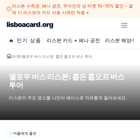
컨
리스본 수족관, 페나 궁전, 무어인의 성 티켓 10~15% 할인 – 결
텐
제 시 리스보아 카드 사용 시에만 적용 »
츠
메
로
뉴
건
🔥 인기 상품
리스본 카드 + 페나 궁전
리스본 해양수
너
뛰
기
/
티켓
/
옐로우 버스 리스본: 홉온 홉오프 버스 투어
옐로우 버스 리스본: 홉온 홉오프 버스
투어
리스본의 주요 명소를 나만의 페이스로 자유롭게 둘러보세요.
커플에게 좋은