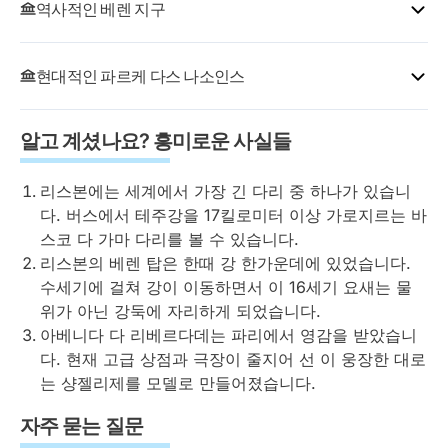
역사적인 베렌 지구
어는 없습니다. 각 관광지에서 원하는 만큼 내려서 시간을
보내고 각 장소에 많든 적든 원하는 만큼 시간을 쓸 수 있
힐스 트램카 투어 (올인원 티켓 전용)
바스코 다 가마와 같은 항해 영웅들이 한때 출항했던 베렌
다는 것이 정말 훌륭한 특징입니다.
현대적인 파르케 다스 나소인스
에서 포르투갈의 탐험 황금기를 경험해보세요. 버스는 완
이 투어는 코메르시오 광장에서 출발하여 알파마, 그라사,
성하는 데 한 세기가 걸린 유네스코 세계문화유산인 마누
어떤 관광지를 더 자세히 탐험할지 자유롭게 선택하고, 근
일반 버스가 갈 수 없는 구불구불한 언덕 거리를 포함한
1998년 엑스포의 옛 부지인 파르케 다스 나소인스에서 리
엘 양식 건축의 걸작, 장엄한 제로니모스 수도원 옆을 지
처 카페에서 점심을 먹거나 흥미를 끄는 주변 지역을 구경
리스본의 가장 아름다운 동네를 안내합니다. 전체 경치를
알고 계셨나요? 흥미로운 사실들
스본의 현대적인 면모를 경험하세요. 산티아고 칼라트라
납니다. 정교한 석조 조각들이 포르투갈 대항해 시대의 이
할 수도 있습니다. 30분마다 루트를 운행하는 버스에 언
즐길 수 있도록 정류장 없이 운행됩니다.
바가 설계한 세련된 가레 두 오리엔테 기차역은 마치 거대
야기를 들려줍니다.
제든지 탑승할 수 있으니 서두를 필요가 전혀 없습니다.
리스본에는 세계에서 가장 긴 다리 중 하나가 있습니
한 흰 새가 날아오르는 것처럼 보입니다. 이 초현대적인
옐로우 보트 투어 (올인원 티켓 전용)
다. 버스에서 테주강을 17킬로미터 이상 가로지르는 바
지구는 바스코 다 가마 타워와 거대한 바스코 다 가마 쇼
웅장한 베렌 탑이 동화 속 요새처럼 테주강 강변에서 솟아
티켓은 탑승 시부터 24시간, 48시간, 72시간, 96시간 유
2개 정류장이 있는 1.5시간의 여유로운 테주강 리버 크루
스코 다 가마 다리를 볼 수 있습니다.
핑센터로 포르투갈의 건축적 야망을 보여줍니다.
오릅니다. 16세기에 지어진 이 방어 탑은 돌아오는 탐험
효하므로 발이 피곤해지면 그날은 마무리하고 다음 날 아
즈:
리스본의 베렌 탑은 한때 강 한가운데에 있었습니다.
가들을 맞이했고, 이제는 좁은 나선형 계단을 올라 강의
침에 다시 버스를 탈 수도 있습니다.
해양수족관은 유럽에서 두 번째로 큰 수족관으로, 상어,
수세기에 걸쳐 강이 이동하면서 이 16세기 요새는 물
전경을 감상하도록 여러분을 초대합니다. 탐험가, 항해사,
테레이로 도 파소 (술 에 수에스테 터미널)
가오리, 수천 마리의 형형색색의 물고기에 둘러싸인 수중
위가 아닌 강둑에 자리하게 되었습니다.
학자들의 33개 조각상이 역사의 바다로 출항하려는 발견
베렌 MAAT
터널을 걷게 됩니다. 중앙 수조는 500만 리터의 물을 담
아베니다 다 리베르다데는 파리에서 영감을 받았습니
의 기념비도 놓치지 마세요.
고 있으며 탁 트인 바다 환경을 재현합니다.
다. 현재 고급 상점과 극장이 줄지어 선 이 웅장한 대로
팁:
는 샹젤리제를 모델로 만들어졌습니다.
마차 박물관 정류장에서 내려 포르투갈 왕실을 운반했
리버프런트를 따라 케이블카를 타고 테주강과 리스본판
던 화려한 18세기 마차를 포함한 세계 최대의 왕실 마차
자주 묻는 질문
샌프란시스코 골든 게이트 브리지인 4월 25일 다리의 높
컬렉션을 감상하세요.