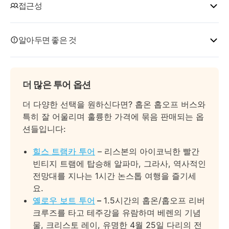
접근성
베렌 투어
벨렝 투어
9:00 – 19:00
30분 간격
베렌 루트는 레스타우라도레스/피게이라 광장에서 출발
이 투어는 거동이 불편한 분들에게도 훌륭한 옵션입니다.
모던 리스본 투어
9:15 – 18:45
30분 간격
하여 다음을 포함한 15개 정류장을 커버합니다:
알아두면 좋은 것
대부분의 버스에는 휠체어 램프가 장착되어 있습니다. 일
부 버스에는 없지만 필요한 경우 사전에 매표소에 알려주
힐스 트램 투어
9:30 – 18:45
25분 간격
레스타우라도레스 1 – 터미널
투어에는 버스 교통 및 안내가 포함되어 있지만 일부 관광
시면 됩니다.
테레이루 두 파소:
레스타우라도레스 2
지는 추가 입장료가 필요합니다.
옐로 보트 투어
매일 (12월 25
11h00 / 14h00 / 16h00
더 많은 투어 옵션
마르케스 데 폼발 광장
베렌 투어: 제로니모스 수도원 입구와 베렌 탑 내부를
베렌 투어:
엘 코르테 잉글레스 백화점
제외하고 거의 모든 정류장이 휠체어 접근 가능합니다.
벨렝: 12h00 / 15h00 /
더 다양한 선택을 원하신다면? 홉온 홉오프 버스와
국립 마차 박물관
에두아르도 7세 공원
17h00
모던 리스본 투어: 모든 정류장이 완전히 휠체어 접근
특히 잘 어울리며 훌륭한 가격에 묶음 판매되는 옵
제로니모스 수도원
(교회 무료, 회랑 유료)
아모레이라스 쇼핑센터
가능합니다.
션들입니다:
베렌 탑
에스트렐라 대성당
출발 시간은 현지 교통 상황이나 기상 조건에 따라 변
발견의 기념비 (외관 무료, 내부 유료)
매표소에서는 투어 랜드마크에 대한 11개 언어의 디지
피라르 7 / LX 팩토리 / 트램 박물관
경될 수 있습니다.
힐스 트램카 투어
– 리스본의 아이코닉한 빨간
MAAT 박물관
털 오디오 가이드를 제공할 수 있습니다.
베렌 / 국립 마차 박물관
화요일, 목요일, 일요일에는 제휴사가 운영하는 옐로우
빈티지 트램에 탑승해 알파마, 그라사, 역사적인
제로니모스 수도원
보트 노선이 벨렘에 정차하지 않으니 유의해 주시기 바
전망대를 지나는 1시간 논스톱 여행을 즐기세
모던 리스본 투어:
반려동물은 해당 운송 조건을 준수하는 경우 동반이 가
베렌 탑
랍니다.
요.
국립 판테온 (내부 유료, 테라스 별도 유료)
능합니다.
발견의 기념비
옐로우 보트 투어
–
1.5시간의 홉온/홉오프 리버
타일 박물관
MAAT 박물관
크루즈를 타고 테주강을 유람하며 베렌의 기념
리스본 해양수족관
도카스 독랜즈 / 크루즈 터미널
물, 크리스토 레이, 유명한 4월 25일 다리의 전