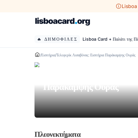
Μετάβαση
Lisboa
σε
περιεχόμενο
🔥 ΔΗΜΟΦΙΛΕΣ
Lisboa Card + Παλάτι της Π
/
Εισιτήρια
/
Τελεφερίκ Λισαβόνας: Εισιτήρια Παράκαμψης Ουράς
Τελεφερίκ Λισαβόνας: Εισ
Παράκαμψης Ουράς
Πλεονεκτήματα