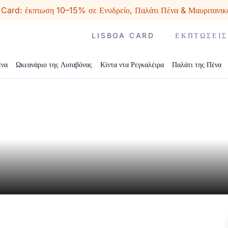
 Card: έκπτωση 10–15% σε Ενυδρείο, Παλάτι Πένα & Μαυριτανικ
LISBOA CARD
ΕΚΠΤΏΣΕΙΣ
ένα
Ωκεανάριο της Λισαβόνας
Κίντα ντα Ρεγκαλέιρα
Παλάτι της Πένα
ιτήρια
Μια γραφική βόλτα με τελεφερί
Nações.