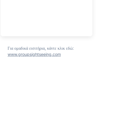
Για ομαδικά εισιτήρια, κάντε κλικ εδώ:
www.groupsightseeing.com