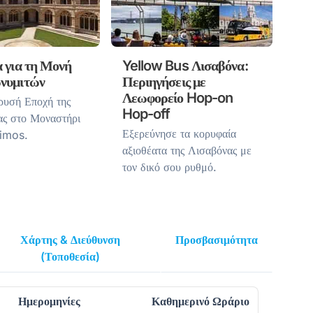
α για τη Μονή
Yellow Bus Λισαβόνα:
ωνυμιτών
Περιηγήσεις με
Λεωφορείο Hop-on
ρυσή Εποχή της
Hop-off
ας στο Μοναστήρι
Εξερεύνησε τα κορυφαία
imos.
αξιοθέατα της Λισαβόνας με
τον δικό σου ρυθμό.
Χάρτης & Διεύθυνση
Προσβασιμότητα
(Τοποθεσία)
Ημερομηνίες
Καθημερινό Ωράριο