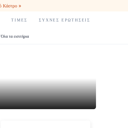
ό Κάστρο »
ΤΙΜΈΣ
ΣΥΧΝΈΣ ΕΡΩΤΉΣΕΙΣ
Όλα τα εισιτήρια
κ πάνω από τον ποταμό Τάγο στο Parque das