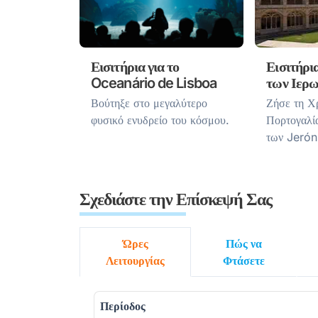
Εισιτήρια για το
Εισιτήρι
Oceanário de Lisboa
των Ιερ
Βούτηξε στο μεγαλύτερο
Ζήσε τη Χ
φυσικό ενυδρείο του κόσμου.
Πορτογαλί
των Jerón
Σχεδιάστε την Επίσκεψή Σας
Ώρες
Πώς να
Λειτουργίας
Φτάσετε
Περίοδος