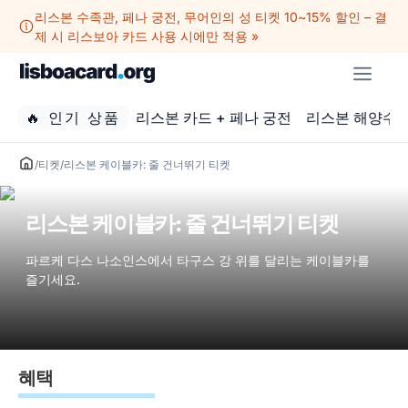
컨
리스본 수족관, 페나 궁전, 무어인의 성 티켓 10~15% 할인 – 결
텐
제 시 리스보아 카드 사용 시에만 적용 »
츠
메
로
뉴
건
🔥 인기 상품
리스본 카드 + 페나 궁전
리스본 해양수
너
뛰
기
/
티켓
/
리스본 케이블카: 줄 건너뛰기 티켓
리스본 케이블카: 줄 건너뛰기 티켓
파르케 다스 나소인스에서 타구스 강 위를 달리는 케이블카를
즐기세요.
혜택