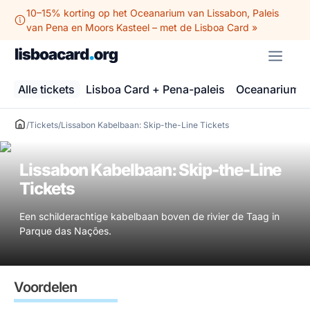
Ga
10–15% korting op het Oceanarium van Lissabon, Paleis
naar
van Pena en Moors Kasteel – met de Lisboa Card »
de
ME
inhoud
Alle tickets
Lisboa Card + Pena-paleis
Oceanarium v
/
Tickets
/
Lissabon Kabelbaan: Skip-the-Line Tickets
Lissabon Kabelbaan: Skip-the-Line
Tickets
Een schilderachtige kabelbaan boven de rivier de Taag in
Parque das Nações.
Voordelen