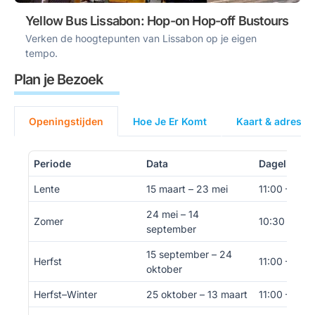
Yellow Bus Lissabon: Hop-on Hop-off Bustours
Verken de hoogtepunten van Lissabon op je eigen
tempo.
Plan je Bezoek
Openingstijden
Hoe Je Er Komt
Kaart & adres (l
Periode
Data
Dagelijkse 
Lente
15 maart – 23 mei
11:00 – 19:0
24 mei – 14
Zomer
10:30 – 20:
september
15 september – 24
Herfst
11:00 – 19:0
oktober
Herfst–Winter
25 oktober – 13 maart
11:00 – 18:0