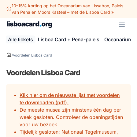
Ga
10–15% korting op het Oceanarium van Lissabon, Paleis
naar
van Pena en Moors Kasteel – met de Lisboa Card »
de
ME
inhoud
Alle tickets
Lisboa Card + Pena-paleis
Oceanarium v
/
Voordelen Lisboa Card
Voordelen Lisboa Card
Klik hier om de nieuwste lijst met voordelen
te downloaden (pdf).
De meeste musea zijn minstens één dag per
week gesloten. Controleer de openingstijden
voor uw bezoek.
Tijdelijk gesloten: Nationaal Tegelmuseum,