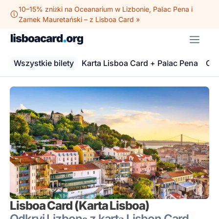
Przejdź
10–15% zniżki na Oceanarium w Lizbonie, Pałac Pena i
do
Zamek Mauretański – z Lisboa Card »
treści
ME
Wszystkie bilety
Karta Lisboa Card + Pałac Pena
Oce
Lisboa Card (Karta Lisboa)
Odkryj Lizbonę z kartą Lisbon Card