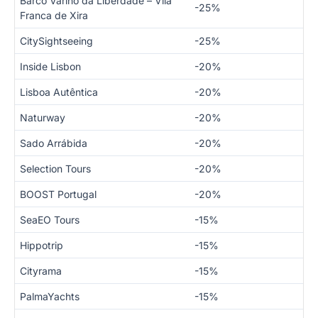
Barco Varino da Liberdade – Vila
-25%
Franca de Xira
CitySightseeing
-25%
Inside Lisbon
-20%
Lisboa Autêntica
-20%
Naturway
-20%
Sado Arrábida
-20%
Selection Tours
-20%
BOOST Portugal
-20%
SeaEO Tours
-15%
Hippotrip
-15%
Cityrama
-15%
PalmaYachts
-15%