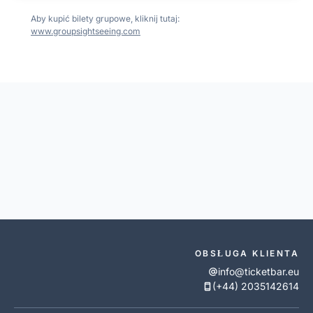
Aby kupić bilety grupowe, kliknij tutaj:
www.groupsightseeing.com
OBSŁUGA KLIENTA
info@ticketbar.eu
(+44) 2035142614