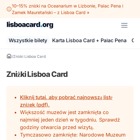
Przejdź
10–15% zniżki na Oceanarium w Lizbonie, Pałac Pena i
do
Zamek Mauretański – z Lisboa Card »
treści
ME
Wszystkie bilety
Karta Lisboa Card + Pałac Pena
Oce
/
Zniżki Lisboa Card
Zniżki Lisboa Card
Kliknij tutaj, aby pobrać najnowszą listę
zniżek (pdf).
Większość muzeów jest zamknięta co
najmniej jeden dzień w tygodniu. Sprawdź
godziny otwarcia przed wizytą.
Tymczasowo zamknięte: Narodowe Muzeum