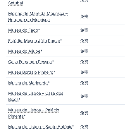
Setúbal
Moinho de Maré da Mourisca –
免费
Herdade da Mourisca
Museu do Fado
*
免费
Estúdio-Museu Júlio Pomar
*
免费
Museu do Aljube
*
免费
Casa Fernando Pessoa
*
免费
Museu Bordalo Pinheiro
*
免费
Museu da Marioneta
*
免费
Museu de Lisboa – Casa dos
免费
Bicos
*
Museu de Lisboa – Palácio
免费
Pimenta
*
Museu de Lisboa – Santo António
*
免费