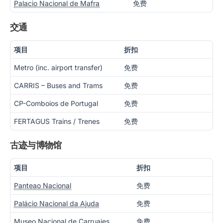
Palacio Nacional de Mafra
免费
交通
项目
折扣
Metro (inc. airport transfer)
免费
CARRIS – Buses and Trams
免费
CP-Comboios de Portugal
免费
FERTAGUS Trains / Trenes
免费
古迹与博物馆
项目
折扣
Panteao Nacional
免费
Palácio Nacional da Ajuda
免费
Museo Nacional de Carruajes
免费