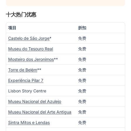
十大热门优惠
项目
折扣
Castelo de São Jorge
*
免费
Museu do Tesouro Real
免费
Mosteiro dos Jeronimos
**
免费
Torre de Belém
**
免费
Experiência Pilar 7
免费
Lisbon Story Centre
免费
Museu Nacional del Azulejo
免费
Museu Nacional del Arte Antigua
免费
Sintra Mitos e Lendas
免费