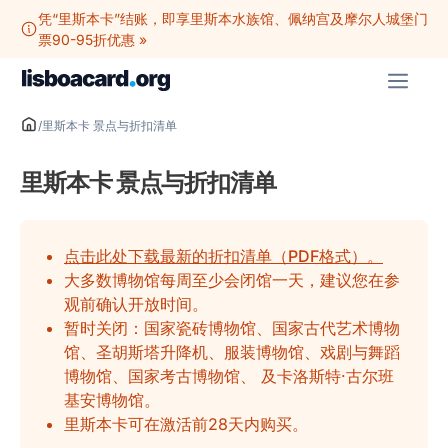
跳
凭“里斯本卡”结账，即享里斯本水族馆、佩纳宫及摩尔人城堡门
至
票90-95折优惠 »
内
菜
容
单
/
里斯本卡 景点与折扣清单
里斯本卡 景点与折扣清单
点击此处下载最新的折扣清单（PDF格式）。
大多数博物馆每周至少会闭馆一天，建议您在参
观前确认开放时间。
暂时关闭：国家瓷砖博物馆、国家古代艺术博物
馆、圣胡斯塔升降机、服装博物馆、戏剧与舞蹈
博物馆、国家考古博物馆、 及卡洛斯特·古尔班
基安博物馆。
里斯本卡可在激活前28天内购买。