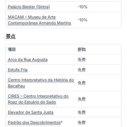
Palácio Biester (Sintra)
-10%
MACAM – Museu de Arte
-10%
Contemporânea Armando Martins
景点
项目
折扣
Arco da Rua Augusta
免费
Estufa Fria
免费
Centro Interpretativo da História do
免费
Bacalhau
CIRES – Centro Interpretativo do
免费
Roaz do Estuário do Sado
Elevador de Santa Justa
免费
Padrão dos Descobrimentos
*
免费