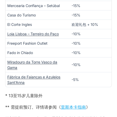
Mercearia Confiança – Setúbal
-15%
Casa do Turismo
-15%
El Corte Ingles
欢迎礼包 + 10%
Loja Lisboa – Terreiro do Paço
-10%
Freeport Fashion Outlet
-10%
Fado in Chiado
-10%
Miradouro da Torre Vasco da
-10%
Gama
Fábrica de Faianças e Azulejos
-5%
Sant’Anna
* 13至15岁儿童除外
** 需提前预订。详情请参阅《
里斯本卡指南
》