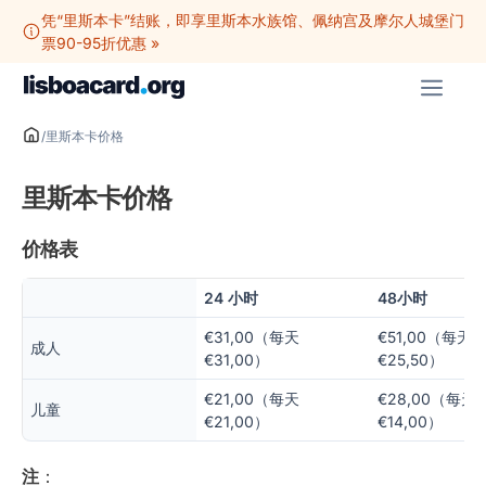
跳
凭“里斯本卡”结账，即享里斯本水族馆、佩纳宫及摩尔人城堡门
至
票90-95折优惠 »
内
菜
容
单
/
里斯本卡价格
里斯本卡价格
价格表
24 小时
48小时
€31,00（每天
€51,00（每天
成人
€31,00）
€25,50）
€21,00（每天
€28,00（每天
儿童
€21,00）
€14,00）
注
：